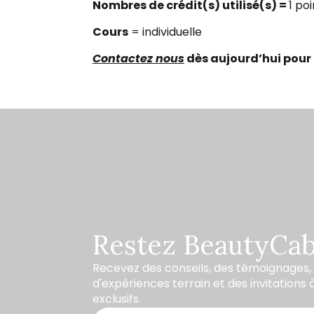
Nombres de crédit(s) utilisé(s) =
1 po
Cours
= individuelle
Contactez nous
dès aujourd’hui pour 
Restez BeautyCab
Recevez des conseils, des témoignages
d'expériences terrain et des invitation
exclusifs.