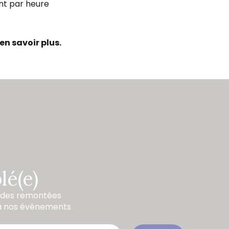
int par heure
en savoir plus.
lé(e)
, des remontées
s à nos évènements